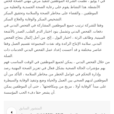
في 1 يوليو ، نظمت الشركة الموظفين لتنفيذ مرض مهني الصحة فحص
الأنشطة. هذا النشاط يقوم على رعاية الصحة الجسدية والعقلية من
الموظفين ، والقضاء على مخاطر الصحة والسلامة وتحقيق المبكر
التشخيص المبكر والوقاية والعلاج المبكر.
وفقا للشركة ترتيب جميع الموظفين المشاركة في الفحص البدني في
دفعات. الفحص البدني وتشمل بنود اختبار الدم, القلب, الصدر بالأشعة
السينية, وظائف الرئة ، اختبار البول ، إلخ. من أجل إكمال بنجاح الفحص
البدني, سلامة الإنتاج الرائدة وقد نفذت المجموعة تقسيم العمل وفقا
عناصر مختلفة و قد أحسنت إعداد عمل الفحص البدني الخدمات ذات
الصلة.
من خلال الفحص البدني ، يمكن لجميع الموظفين في الوقت المناسب فهم
بهم مؤشرات الحالة الصحية بشكل فعال في تعزيز الصحة المهنية رصد
وإدارة التحكم في عوامل الخطر من مخاطر السلامة ، التأكد من أن
الموظفين لديهم الصحي بين العمل والحياة وضع وتنفيذ الوقاية والسيطرة
على مبدأ "الوقاية أولا ، مزيج من ومكافحتها" ، حتى أن الموظفين يمكن
أن يشعر حقا دفء الحب المؤسسة.
المنشور السابق