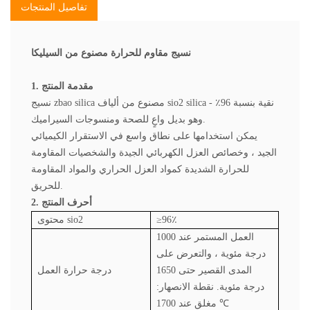
تفاصيل المنتجات
نسيج مقاوم للحرارة مصنوع من السيليكا
1. مقدمة المنتج
نسيج zbao silica مصنوع من ألياف sio2 silica نقية بنسبة 96٪ -
وهو بديل واعٍ للصحة ومنسوجات السيراميك.
يمكن استخدامها على نطاق واسع في الاستقرار الكيميائي
الجيد ، وخصائص العزل الكهربائي الجيدة والشخصيات المقاومة
للحرارة الشديدة كمواد العزل الحراري والمواد المقاومة
للحريق.
2. أحرف المنتج
≥96٪
محتوى sio2
العمل المستمر عند 1000
درجة مئوية ، والتعرض على
المدى القصير حتى 1650
درجة حرارة العمل
درجة مئوية. نقطة الانصهار:
مغلق عند 1700 ℃