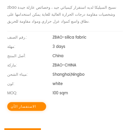
zbao نسيج السيليكا لديه استقرار كيميائي جيد ، وخصائص عازلة جيدة
وشخصيات مقاومة درجات الحرارة العالية للغاية يمكن استخدامها على
نطاق واسع كمواد عزل حراري ومواد مقاومة للحريق.
ZBAO-silica fabric
رقم الصنف.:
3 days
مهلة:
China
أصل المنتج:
ZBAO-CHINA
ماركة:
Shanghai,Ningbo
ميناء الشحن:
white
لون:
MOQ:
100 sqm
الاستفسار الآن