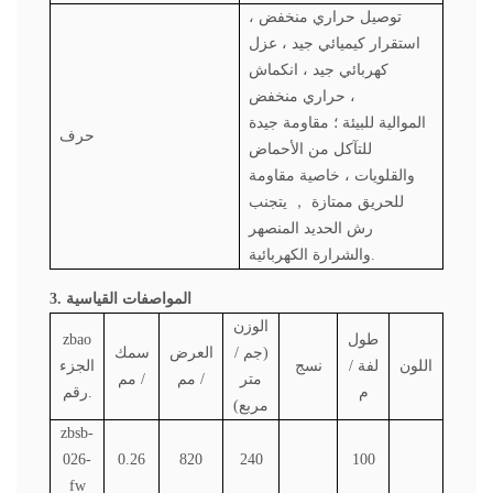
توصيل حراري منخفض ،
استقرار كيميائي جيد ، عزل
كهربائي جيد ، انكماش
حراري منخفض ،
الموالية للبيئة ؛ مقاومة جيدة
حرف
للتآكل من الأحماض
والقلويات ، خاصية مقاومة
للحريق ممتازة
，
يتجنب
رش الحديد المنصهر
والشرارة الكهربائية.
3. المواصفات القياسية
الوزن
طول
zbao
(جم /
العرض
سمك
اللون
لفة /
نسج
الجزء
متر
/ مم
/ مم
م
رقم.
مربع)
zbsb-
026-
0.26
820
240
100
fw