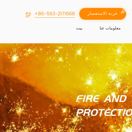
+86-563-2171668
عربة الاستفسار
معلومات عنا
بيت