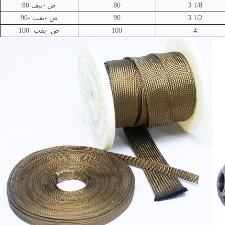
3 1/8
80
ض
-ببف 80
3 1/2
90
ض
-بفب -90
4
100
ض
-بفب -100