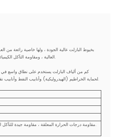
العالية ، ومقاومة التآكل الكيميائي ، والمثابرة الممتازة ، وهي أفضل حل للعزل والحماية في بيئة العمل القاسية.
لحماية الخراطيم (الهيدروليكية) وأنابيب النفط وأنابيب نقل السوائل وأنابيب العادم والكابلات من درجات الحرارة العالية وحوادث الحريق.
مثابرة xcellent ، مقاومة درجات الحرارة المعلقة ، مقاومة جيدة للتآكل الكيميائي.