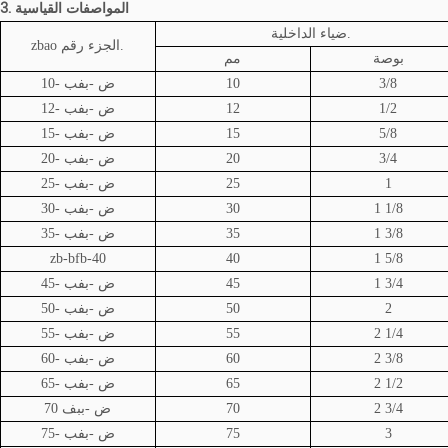
3. المواصفات القياسية
ضياء الداخلية.
الجزء رقم.
zbao
بوصة
مم
3/8
10
ض
-بفب -10
1/2
12
ض
-بفب -12
5/8
15
ض
-بفب -15
3/4
20
ض
-بفب -20
1
25
ض
-بفب -25
1 1/8
30
ض
-بفب -30
1 3/8
35
ض
-بفب -35
zb-bfb-40
40
1 5/8
1 3/4
45
ض
-بفب -45
2
50
ض
-بفب -50
2 1/4
55
ض
-بفب -55
2 3/8
60
ض
-بفب -60
2 1/2
65
ض
-بفب -65
2 3/4
70
ض
-ببف 70
3
75
ض
-بفب -75