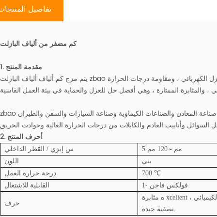
تفاصيل المنتجات
كم مضفر من ألياف البازلت
1. مقدمة المنتج
يتم مزج كم ألياف ألياف البازلت zbao بخيوط البازلت عالية الجودة ، ولها خاصية رائعة من العزل الكهربائي ، ومقاومة درجات الحرارة
zbao كم من ألياف البازلت يستخدم على نطاق واسع في صناعة المعادن والصناعات الكيماوية وصناعة السيارات والسفن والطيران
2. أحرف المنتج
5 مم - 120 مم
س
إيزي / القطر الداخلي
بنى
اللون
700 ℃
درجة حرارة العمل
فولكس فاجن -1
القابلية للاشتعال
ه
حرف
تصفية جيدة.