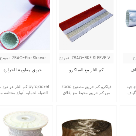
نموذج: ZBAO-FIRE SLEEVE VEL
نموذج: ZBAO-Fire Sleeve
ياف
كم النار مع الفيلكرو
حريق مقاومة للحرارة
ة zbao
zbao فيلكرو كم حريق مصنوع
كم النار هو نوع من ojacket
لياف
من كم حريق مخيط مع إغلاق
الثقيلة لحماية أنواع مختلفة م
، وله
الفيلكرو والحلقة ، والذي تم
الخراطيم والأسلاك والكابلات 
رة
تصميمه كنوع من السترة الثقيلة
مخاطر الحرارة العالية واللهب
ارة
لحماية أنواع مختلفة من
العرضي.
المشعة من خلال عكس 90 ٪ من
الخراطيم والأسلاك والكابلات من
مخاطر الحرارة العالية واللهب
العرضي.10