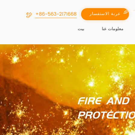
+86-563-2171668
عربة الاستفسار
معلومات عنا
بيت