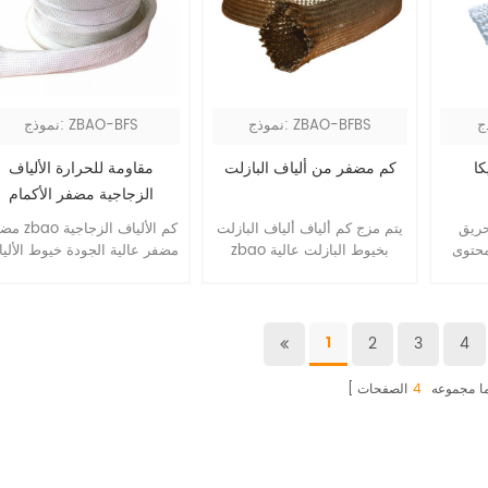
نموذج: ZBAO-BFBS
نموذج: ZBAO-BFS
كا
كم مضفر من ألياف البازلت
مقاومة للحرارة الألياف
الزجاجية مضفر الأكمام
يتم مزج حريق zbao silica
يتم مزج كم ألياف ألياف البازلت
مضفر zbao كم الأل
وى sio2
zbao بخيوط البازلت عالية
مضفر عالية الجودة خيوط الألي
ستخدم على نطاق
الجودة ، ولها خاصية رائعة من
الزجاجية الصف e. يمكن أن
كات
العزل الكهربائي ، ومقاومة
يكون التعرض المستمر لدرجة
ريخ) ،
درجات الحرارة العالية ، ومقاومة
حرارة عالية 550 ℃.
، توليد
التآكل الكيميائي ، والمثابرة
2
3
4
1
كيماوية
الممتازة ، وهي أفضل حل للعزل
10
والحماية في بيئة العمل
ا مجموعه
4
الصفحات
القاسية.10