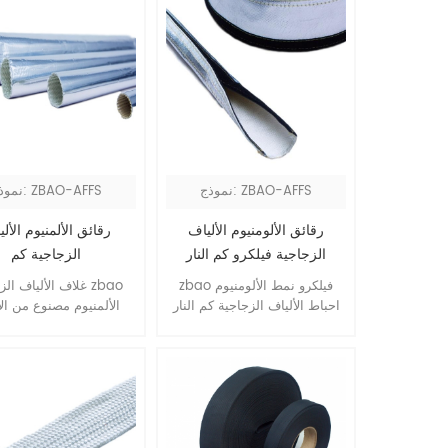
نموذج: ZBAO-AFFS
نموذج: ZBAO-AFFS
رقائق الألومنيوم الألياف
رقائق الألمنيوم الأل
الزجاجية فيلكرو كم النار
الزجاجية كم
zbao فيلكرو نمط الألومنيوم
غلاف الألياف الزجاجي
احباط الألياف الزجاجية كم النار
الألمنيوم مصنوع من الأ
مبنية بطانية من الألياف الزجاجية
الزجاجية وورق الألمنيوم 
رقائق الألومنيوم المشقوق ،
انعكاسية بارزة للحرا
مخيط الحواف مع إغلاق هوك
والأشعة.يحمي من الحر
وحلقة.يوفر الانعكاس الحراري
المستدير الممتاز حماية جيدة
الحرارة التي تلامس سطحه.
للخراطيم والكابلات والأسلاك
ونوع من الأنابيب ، والتي تعمل