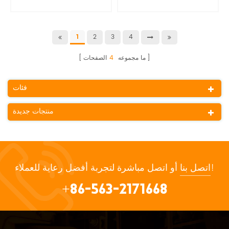
واقية
2
3
4
1
ما مجموعه
4
الصفحات
فئات
منتجات جديدة
أو اتصل مباشرة لتجربة أفضل رعاية للعملاء!
اتصل بنا
+86-563-2171668